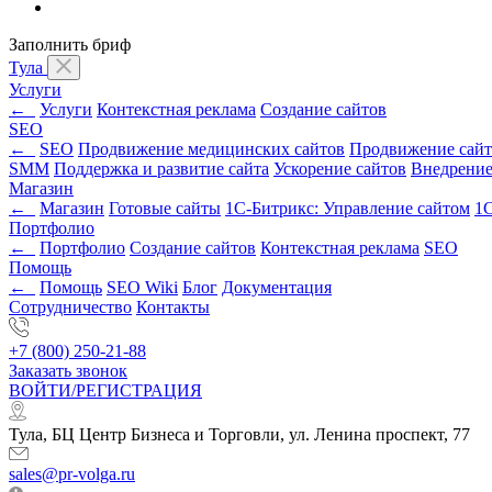
Заполнить бриф
Тула
Услуги
←
Услуги
Контекстная реклама
Создание сайтов
SEO
←
SEO
Продвижение медицинских сайтов
Продвижение сайт
SMM
Поддержка и развитие сайта
Ускорение сайтов
Внедрени
Магазин
←
Магазин
Готовые сайты
1С-Битрикс: Управление сайтом
1С
Портфолио
←
Портфолио
Создание сайтов
Контекстная реклама
SEO
Помощь
←
Помощь
SEO Wiki
Блог
Документация
Сотрудничество
Контакты
+7 (800) 250-21-88
Заказать звонок
ВОЙТИ/РЕГИСТРАЦИЯ
Тула, БЦ Центр Бизнеса и Торговли, ул. Ленина проспект, 77
sales@pr-volga.ru