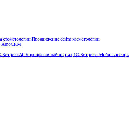
а стоматологии
Продвижение сайта косметологии
е AmoCRM
-Битрикс24: Корпоративный портал
1С-Битрикс: Мобильное пр