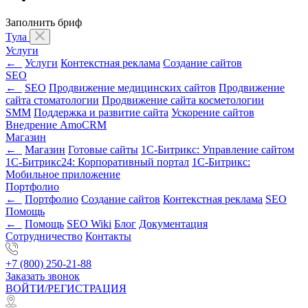
Заполнить бриф
Тула
Услуги
←
Услуги
Контекстная реклама
Создание сайтов
SEO
←
SEO
Продвижение медицинских сайтов
Продвижение
сайта стоматологии
Продвижение сайта косметологии
SMM
Поддержка и развитие сайта
Ускорение сайтов
Внедрение AmoCRM
Магазин
←
Магазин
Готовые сайты
1С-Битрикс: Управление сайтом
1С-Битрикс24: Корпоративный портал
1С-Битрикс:
Мобильное приложение
Портфолио
←
Портфолио
Создание сайтов
Контекстная реклама
SEO
Помощь
←
Помощь
SEO Wiki
Блог
Документация
Сотрудничество
Контакты
+7 (800) 250-21-88
Заказать звонок
ВОЙТИ/РЕГИСТРАЦИЯ