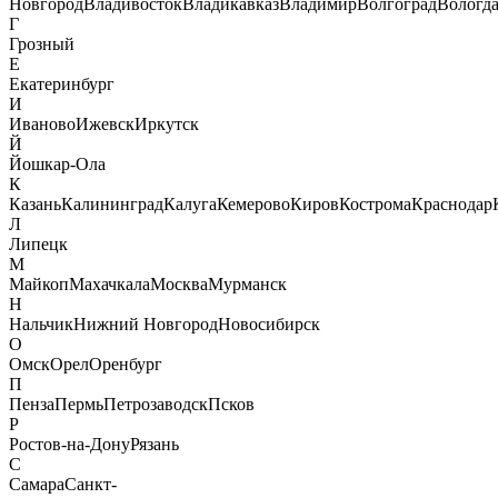
Новгород
Владивосток
Владикавказ
Владимир
Волгоград
Вологд
Г
Грозный
Е
Екатеринбург
И
Иваново
Ижевск
Иркутск
Й
Йошкар-Ола
К
Казань
Калининград
Калуга
Кемерово
Киров
Кострома
Краснодар
Л
Липецк
М
Майкоп
Махачкала
Москва
Мурманск
Н
Нальчик
Нижний Новгород
Новосибирск
О
Омск
Орел
Оренбург
П
Пенза
Пермь
Петрозаводск
Псков
Р
Ростов-на-Дону
Рязань
С
Самара
Санкт-