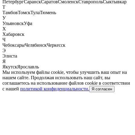
Петербург
Саранск
Саратов
Смоленск
Ставрополь
Сыктывкар
Т
Тамбов
Томск
Тула
Тюмень
У
Ульяновск
Уфа
Х
Хабаровск
Ч
Чебоксары
Челябинск
Черкесск
Э
Элиста
Я
Якутск
Ярославль
Мы используем файлы cookie, чтобы улучшить ваш опыт на
нашем сайте. Продолжая использовать наш сайт, вы
соглашаетесь на использование файлов cookie в соответствии
с нашей
политикой конфиденциальности.
Я согласен