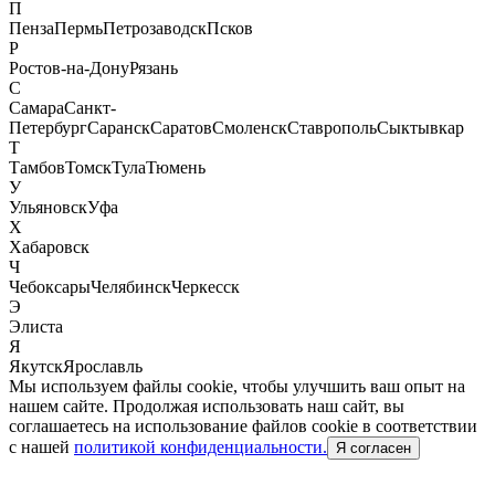
П
Пенза
Пермь
Петрозаводск
Псков
Р
Ростов-на-Дону
Рязань
С
Самара
Санкт-
Петербург
Саранск
Саратов
Смоленск
Ставрополь
Сыктывкар
Т
Тамбов
Томск
Тула
Тюмень
У
Ульяновск
Уфа
Х
Хабаровск
Ч
Чебоксары
Челябинск
Черкесск
Э
Элиста
Я
Якутск
Ярославль
Мы используем файлы cookie, чтобы улучшить ваш опыт на
нашем сайте. Продолжая использовать наш сайт, вы
соглашаетесь на использование файлов cookie в соответствии
с нашей
политикой конфиденциальности.
Я согласен