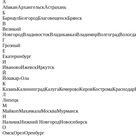
А
Абакан
Архангельск
Астрахань
Б
Барнаул
Белгород
Благовещенск
Брянск
В
Великий
Новгород
Владивосток
Владикавказ
Владимир
Волгоград
Вологд
Г
Грозный
Е
Екатеринбург
И
Иваново
Ижевск
Иркутск
Й
Йошкар-Ола
К
Казань
Калининград
Калуга
Кемерово
Киров
Кострома
Краснодар
Л
Липецк
М
Майкоп
Махачкала
Москва
Мурманск
Н
Нальчик
Нижний Новгород
Новосибирск
О
Омск
Орел
Оренбург