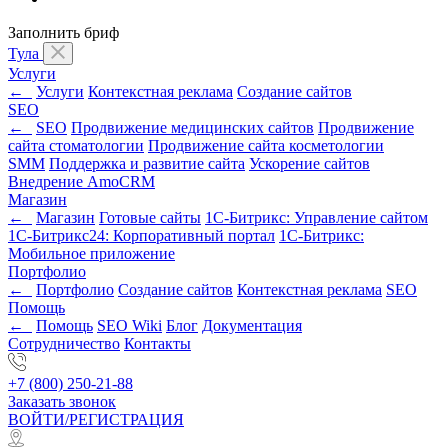
Заполнить бриф
Тула
Услуги
←
Услуги
Контекстная реклама
Создание сайтов
SEO
←
SEO
Продвижение медицинских сайтов
Продвижение
сайта стоматологии
Продвижение сайта косметологии
SMM
Поддержка и развитие сайта
Ускорение сайтов
Внедрение AmoCRM
Магазин
←
Магазин
Готовые сайты
1С-Битрикс: Управление сайтом
1С-Битрикс24: Корпоративный портал
1С-Битрикс:
Мобильное приложение
Портфолио
←
Портфолио
Создание сайтов
Контекстная реклама
SEO
Помощь
←
Помощь
SEO Wiki
Блог
Документация
Сотрудничество
Контакты
+7 (800) 250-21-88
Заказать звонок
ВОЙТИ/РЕГИСТРАЦИЯ